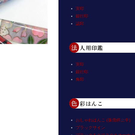
実印
銀行印
認印
法人用印鑑
実印
銀行印
角印
色彩はんこ
おしゃれはんこ (販売停止中)
ブラックサイン