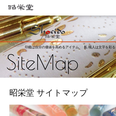
印鑑は自分の価値を高めるアイテム
私 職人は文字を彩る
SiteMap
昭栄堂 サイトマップ