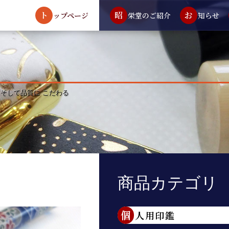
ト
昭
お
ップページ
栄堂のご紹介
知らせ
 そして品質に こだわる
商品カテゴリ
個人用印鑑