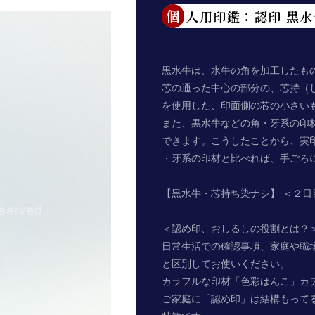
個人用印鑑：認印 黒
黒水牛は、水牛の角を加工したも
芯の通った中心の部分の、芯持（
を使用した、印面側の芯の小さい
また、黒水牛などの角・牙系の印
できます。こうしたことから、実
・牙系の印材と比べれば、手ごろ
【黒水牛・芯持ち染ナシ】 ＜２日
＜認め印、おしるしの役割とは？
日常生活での確認事項、家庭や職
と区別してお使いください。
カラフルな印材「色彩はんこ」カ
ご家庭に「認め印」は結構もって