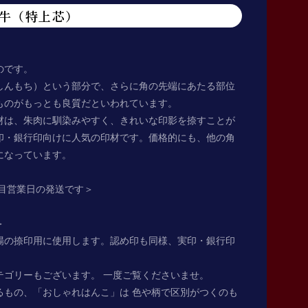
水牛（特上芯）
のです。
しんもち）という部分で、さらに角の先端にあたる部位
ものがもっとも良質だといわれています。
材は、朱肉に馴染みやすく、きれいな印影を捺すことが
印・銀行印向けに人気の印材です。価格的にも、他の角
になっています。
目営業日の発送です＞
＞
場の捺印用に使用します。認め印も同様、実印・銀行印
テゴリーもございます。 一度ご覧くださいませ。
るもの、「おしゃれはんこ」は 色や柄で区別がつくのも