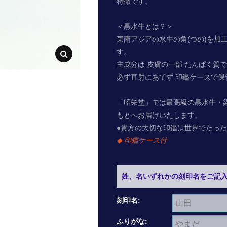
特徴です。
＜黒水牛とは？＞
東南アジアの水牛の角(つの)を加
す。
主成分は 皮膚の一部 たんぱく質
必ず直射にあてず 印鑑ケースで保
「昭栄堂」では最高級の黒水牛・
もとへお届けいたします。
●貴方の大切な印鑑は世界でたっ
◆ 印鑑ケース付
姓、名いずれかの刻印名をご記
刻印名:
ふりがな: