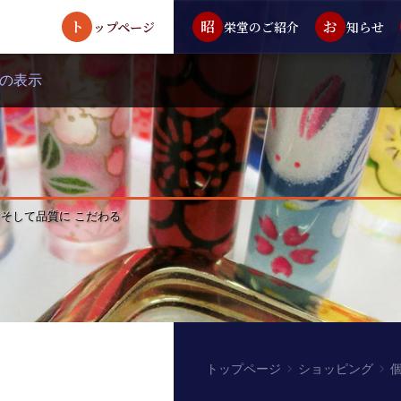
ト
昭
お
ップページ
栄堂のご紹介
知らせ
の表示
 そして品質に こだわる
トップページ
ショッピング