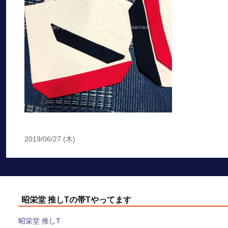
2019/06/27 (木)
昭栄堂 推しTの帯Tやってます
昭栄堂 推しT