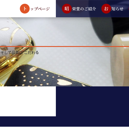
ト
昭
お
ップページ
栄堂のご紹介
知らせ
 そして品質に こだわる